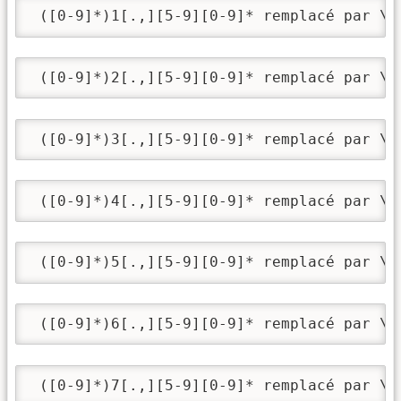
 ([0-9]*)1[.,][5-9][0-9]* remplacé par \1
 ([0-9]*)2[.,][5-9][0-9]* remplacé par \1
 ([0-9]*)3[.,][5-9][0-9]* remplacé par \1
 ([0-9]*)4[.,][5-9][0-9]* remplacé par \1
 ([0-9]*)5[.,][5-9][0-9]* remplacé par \1
 ([0-9]*)6[.,][5-9][0-9]* remplacé par \1
 ([0-9]*)7[.,][5-9][0-9]* remplacé par \1