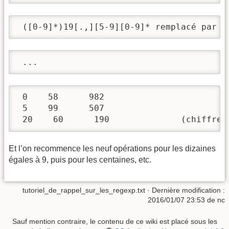
 ([0-9]*)19[.,][5-9][0-9]* remplacé par \
 ...
 0    58      982

 5    99      507

 20    60      
Et l’on recommence les neuf opérations pour les dizaines
égales à 9, puis pour les centaines, etc.
tutoriel_de_rappel_sur_les_regexp.txt
· Dernière modification :
2016/01/07 23:53
de
nc
Sauf mention contraire, le contenu de ce wiki est placé sous les