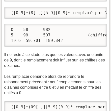
 ([0-9]*)8[.,][5-9][0-9]* remplacé par \1
 0    58      982

 5    99      507   		(chiffre des unités inférieur à 9)

 19.6  59.701  189.842
Il ne reste à ce stade plus que les valeurs avec une unité
de 9, dont le remplacement doit influer sur les chiffres des
dizaines.
Les remplacer demande alors de reprendre le
raisonnement précédent : neuf remplacements pour les
dizaines comprises entre 0 et 8 en mettant le chiffre des
unités à 0.
 ([0-9]*)09[.,][5-9][0-9]* remplacé par \