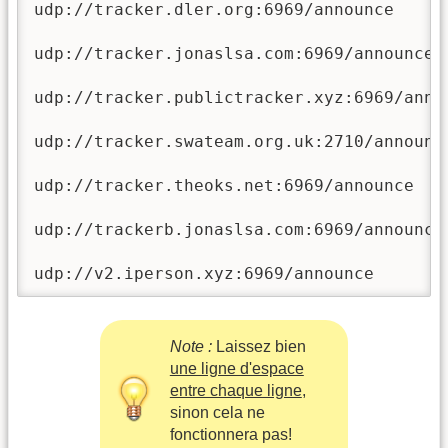
udp://tracker.dler.org:6969/announce

udp://tracker.jonaslsa.com:6969/announce

udp://tracker.publictracker.xyz:6969/annou
udp://tracker.swateam.org.uk:2710/announce
udp://tracker.theoks.net:6969/announce

udp://trackerb.jonaslsa.com:6969/announce

udp://v2.iperson.xyz:6969/announce  
Note :
Laissez bien
une ligne d'espace
entre chaque ligne
,
sinon cela ne
fonctionnera pas!