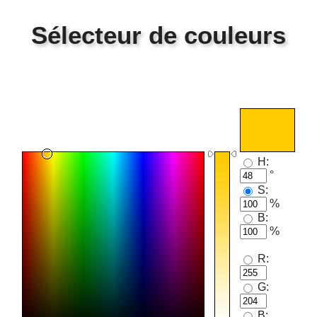
Sélecteur de couleurs
H:
°
S:
%
B:
%
R:
G:
B: