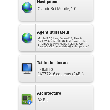
Navigateur
ClaudeBot Mobile, 1.0
Agent utilisateur
Mozilla/5.0 (Linux; Android 14; Pixel 8)
AppleWebKit/537.36 (KHTML, like Gecko)
Chrome/131.0.0.0 Mobile Safari/537.36;
ClaudeBot/1.0; +claudebot@anthropic.com)
Taille de l’écran
448x896
16777216 couleurs (24Bit)
Architecture
32 Bit