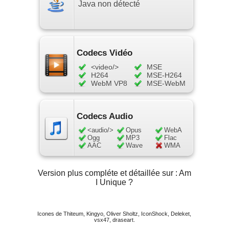
Java non détecté
Codecs Vidéo
<video/>
MSE
H264
MSE-H264
WebM VP8
MSE-WebM
Codecs Audio
<audio/>
Opus
WebA
Ogg
MP3
Flac
AAC
Wave
WMA
Version plus compléte et détaillée sur :
Am
I Unique ?
Icones de
Thiteum
,
Kingyo
,
Oliver Sholtz
,
IconShock
,
Deleket
,
vsx47
,
draseart
.